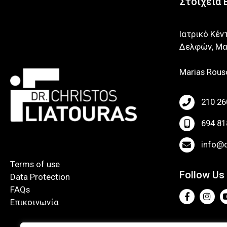
Στοιχεία 
Ιατρικό Κέν
Δελφών, Μα
Marias Rouso
210 26
694 81
info@d
Terms of use
Follow Us
Data Protection
FAQs
Επικοινωνία