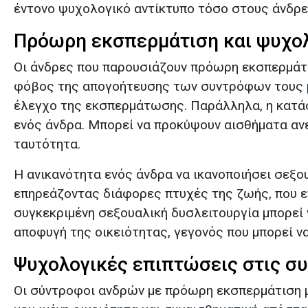
έντονο ψυχολογικό αντίκτυπο τόσο στους άνδρε
Πρόωρη εκσπερμάτιση και ψυχολ
Οι άνδρες που παρουσιάζουν πρόωρη εκσπερμάτι
φόβος της απογοήτευσης των συντρόφων τους μ
Το όνομά σας*
έλεγχο της εκσπερμάτωσης. Παράλληλα, η κατάσ
ενός άνδρα. Μπορεί να προκύψουν αισθήματα αν
ταυτότητα.
Το email σας*
Η ανικανότητα ενός άνδρα να ικανοποιήσει σεξο
επηρεάζοντας διάφορες πτυχές της ζωής, που επ
Υπηρεσίες*
συγκεκριμένη σεξουαλική δυσλειτουργία μπορεί
αποφυγή της οικειότητας, γεγονός που μπορεί ν
Ψυχολογικές επιπτώσεις στις σ
Το μήνυμά σας*
Οι σύντροφοι ανδρών με πρόωρη εκσπερμάτιση μ