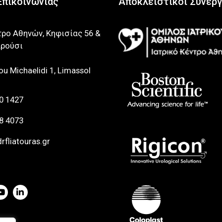
Επικοινωνίας
Αποκλειστικοί Συνερ
τρο Αθηνών, Κηφισίας 56 &
ρούσι
u Michaelidi 1, Limassol
0 1427
8 4073
rfliatouras.gr