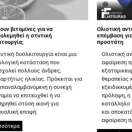
ουν βιταμίνες για να
Ολιστική αν
ολεμηθεί η στυτική
επέμβαση για
ιτουργία;
προστάτη
υτική δυσλειτουργία είναι μια
Ολιστική α
ολογική κατάσταση που
αφαίρεση π
σχολεί πολλούς άνδρες,
εξατομικευ
αρτήτως ηλικίας. Πρόκειται για
θεραπείας 
 επαναλαμβανόμενη ή συνεχή
εξειδικευμ
αμία να επιτευχθεί ή να
πρόληψη, η
ηρηθεί στύση ικανή για
κατάλληλο
ουαλική επαφή.
και αποκατ
αφαίρεση 
σσότερα