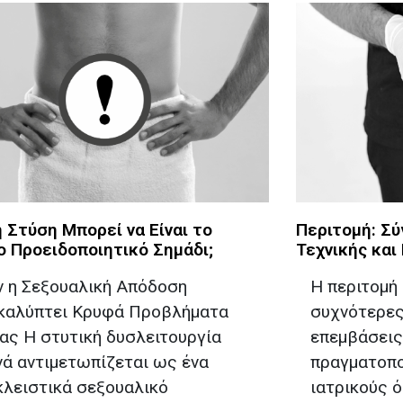
η Στύση Μπορεί να Είναι το
Περιτομή: Σύ
 Προειδοποιητικό Σημάδι;
Τεχνικής και
ν η Σεξουαλική Απόδοση
Η περιτομή 
καλύπτει Κρυφά Προβλήματα
συχνότερες
ας Η στυτική δυσλειτουργία
επεμβάσεις
νά αντιμετωπίζεται ως ένα
πραγματοπο
κλειστικά σεξουαλικό
ιατρικούς ό