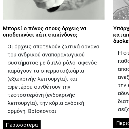
Το μήνυμά σας*
Μπορεί ο πόνος στους όρχεις να
Υπάρχ
υποδεικνύει κάτι επικίνδυνο;
καταπ
δυσλε
Οι όρχεις αποτελούν ζωτικά όργανα
Η στ
του ανδρικού αναπαραγωγικού
παθ
συστήματος με διπλό ρόλο: αφενός
απα
παράγουν τα σπερματοζωάρια
ανεξ
(εξωκρινής λειτουργία), και
την
αφετέρου συνθέτουν την
αδυν
τεστοστερόνη (ενδοκρινής
διατ
λειτουργία), την κύρια ανδρική
σεξ
ορμόνη. Βρίσκονται
Περι
Περισσότερα