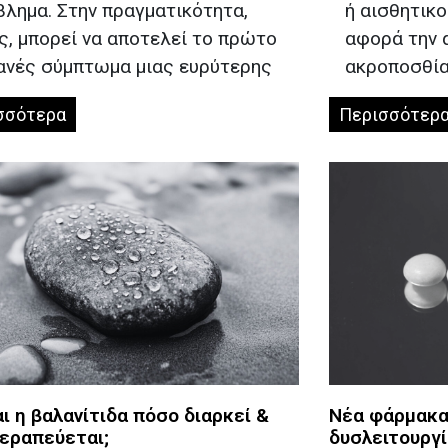
λημα. Στην πραγματικότητα,
ή αισθητικ
, μπορεί να αποτελεί το πρώτο
αφορά την 
ανές σύμπτωμα μιας ευρύτερης
ακροποσθία
σσότερα
Περισσότερ
αι η βαλανίτιδα πόσο διαρκεί &
Νέα φάρμακα 
εραπεύεται;
δυσλειτουργί