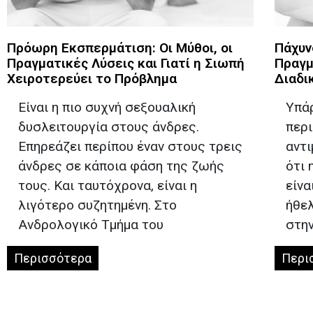
Πρόωρη Εκσπερμάτιση: Οι Μύθοι, οι
Πάχυνσ
Πραγματικές Λύσεις και Γιατί η Σιωπή
Πραγμ
Χειροτερεύει το Πρόβλημα
Διαδι
Είναι η πιο συχνή σεξουαλική
Υπάρ
δυσλειτουργία στους άνδρες.
περ
Επηρεάζει περίπου έναν στους τρεις
αντ
άνδρες σε κάποια φάση της ζωής
ότι 
τους. Και ταυτόχρονα, είναι η
είνα
λιγότερο συζητημένη. Στο
ήθελ
Ανδρολογικό Τμήμα του
στη
Περισσότερα
Περι