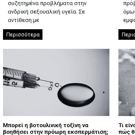
συζητημένα προβλήματα στην
πρόβ
ανδρική σεξουαλική υγεία. Σε
όμως
αντίθεση με
εμφ
Περισσότερα
Περι
Μπορεί η βοτουλινική τοξίνη να
Τι είν
βοηθήσει στην πρόωρη εκσπερμάτιση;
πώς θ