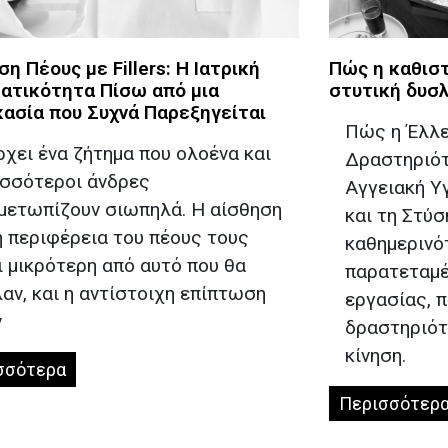
η Πέους με Fillers: Η Ιατρική
Πώς η καθιστ
ατικότητα Πίσω από μια
στυτική δυσλ
κασία που Συχνά Παρεξηγείται
Πώς η Έλλε
χει ένα ζήτημα που ολοένα και
Δραστηριότ
ισσότεροι άνδρες
Αγγειακή Υ
ιμετωπίζουν σιωπηλά. Η αίσθηση
και τη Στύ
η περιφέρεια του πέους τους
καθημερινό
ι μικρότερη από αυτό που θα
παρατεταμέ
αν, και η αντίστοιχη επίπτωση
εργασίας, 
ν
δραστηριότ
κίνηση.
σσότερα
Περισσότερ