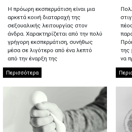
Η πρόωρη εκσπερμάτιση είναι μια
Πολ
αρκετά κοινή διαταραχή της
στιγ
σεξουαλικής λειτουργίας στον
πέο
άνδρα. Χαρακτηρίζεται από την πολύ
παρα
γρήγορη εκσπερμάτιση, συνήθως
Πρόκ
μέσα σε λιγότερο από ένα λεπτό
της 
από την έναρξη της
να 
Το όνομά σας*
Περισσότερα
Περι
Το email σας*
Υπηρεσίες*